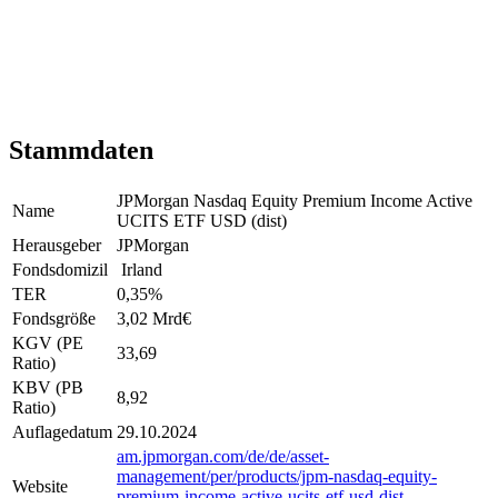
Stammdaten
JPMorgan Nasdaq Equity Premium Income Active
Name
UCITS ETF USD (dist)
Herausgeber
JPMorgan
Fondsdomizil
Irland
TER
0,35
%
Fondsgröße
3,02 Mrd
€
KGV (PE
33,69
Ratio)
KBV (PB
8,92
Ratio)
Auflagedatum
29.10.2024
am.jpmorgan.com/de/de/asset-
management/per/products/jpm-nasdaq-equity-
Website
premium-income-active-ucits-etf-usd-dist-