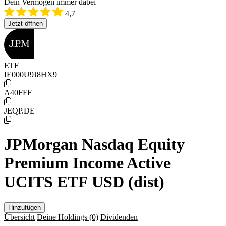
Dein Vermögen immer dabei
4,7
Jetzt öffnen
ETF
IE000U9J8HX9
A40FFF
JEQP.DE
JPMorgan Nasdaq Equity
Premium Income Active
UCITS ETF USD (dist)
Hinzufügen
Übersicht
Deine Holdings
(0)
Dividenden