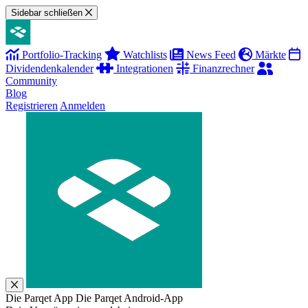
Sidebar schließen
Portfolio-Tracking
Watchlists
News Feed
Märkte
Dividendenkalender
Integrationen
Finanzrechner
Community
Blog
Registrieren
Anmelden
Die Parqet App
Die Parqet Android-App