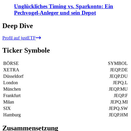
Unglückliches Timing vs. Sparkonto: Ein
Pechvogel-Anleger und sein Depot
Deep Dive
Profil auf justETF
Ticker Symbole
BÖRSE
SYMBOL
XETRA
JEQP.DE
Düsseldorf
JEQP.DU
London
JEPQ.L
München
JEQP.MU
Frankfurt
JEQP.F
Milan
JEPQ.MI
SIX
JEPQ.SW
Hamburg
JEQP.HM
Zusammensetzung