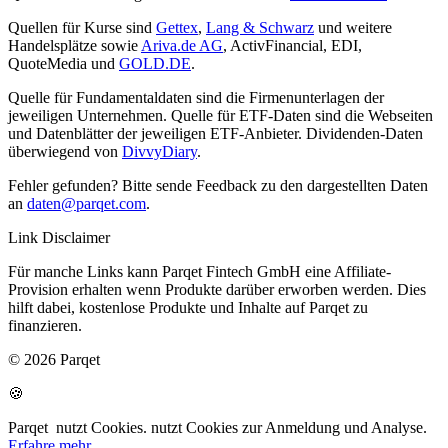
Quellen für Kurse sind
Gettex
,
Lang & Schwarz
und weitere
Handelsplätze sowie
Ariva.de AG
, ActivFinancial, EDI,
QuoteMedia und
GOLD.DE
.
Quelle für Fundamentaldaten sind die Firmenunterlagen der
jeweiligen Unternehmen. Quelle für ETF-Daten sind die Webseiten
und Datenblätter der jeweiligen ETF-Anbieter. Dividenden-Daten
überwiegend von
DivvyDiary
.
Fehler gefunden? Bitte sende Feedback zu den dargestellten Daten
an
daten@parqet.com
.
Link Disclaimer
Für manche Links kann Parqet Fintech GmbH eine Affiliate-
Provision erhalten wenn Produkte darüber erworben werden. Dies
hilft dabei, kostenlose Produkte und Inhalte auf Parqet zu
finanzieren.
© 2026 Parqet
🍪
Parqet
nutzt Cookies.
nutzt Cookies zur Anmeldung und Analyse.
Erfahre mehr