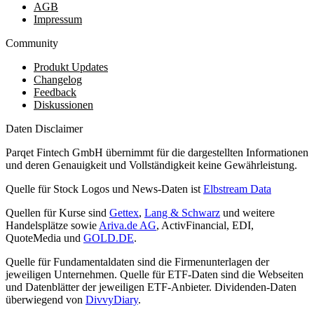
AGB
Impressum
Community
Produkt Updates
Changelog
Feedback
Diskussionen
Daten Disclaimer
Parqet Fintech GmbH übernimmt für die dargestellten Informationen
und deren Genauigkeit und Vollständigkeit keine Gewährleistung.
Quelle für Stock Logos und News-Daten ist
Elbstream Data
Quellen für Kurse sind
Gettex
,
Lang & Schwarz
und weitere
Handelsplätze sowie
Ariva.de AG
, ActivFinancial, EDI,
QuoteMedia und
GOLD.DE
.
Quelle für Fundamentaldaten sind die Firmenunterlagen der
jeweiligen Unternehmen. Quelle für ETF-Daten sind die Webseiten
und Datenblätter der jeweiligen ETF-Anbieter. Dividenden-Daten
überwiegend von
DivvyDiary
.