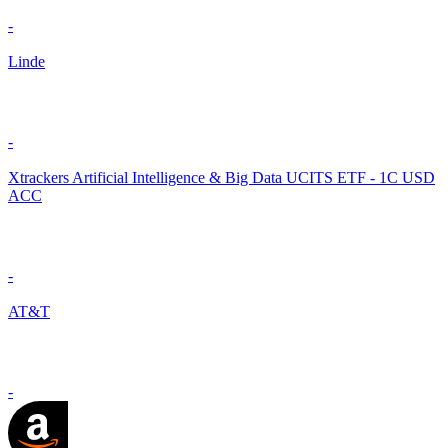
-
Linde
-
Xtrackers Artificial Intelligence & Big Data UCITS ETF - 1C USD
ACC
-
AT&T
-