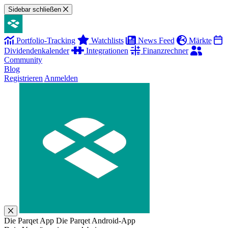
Sidebar schließen
Portfolio-Tracking
Watchlists
News Feed
Märkte
Dividendenkalender
Integrationen
Finanzrechner
Community
Blog
Registrieren
Anmelden
Die Parqet App
Die Parqet Android-App