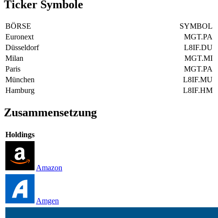
Ticker Symbole
BÖRSE
SYMBOL
Euronext
MGT.PA
Düsseldorf
L8IF.DU
Milan
MGT.MI
Paris
MGT.PA
München
L8IF.MU
Hamburg
L8IF.HM
Zusammensetzung
Holdings
Amazon
Amgen