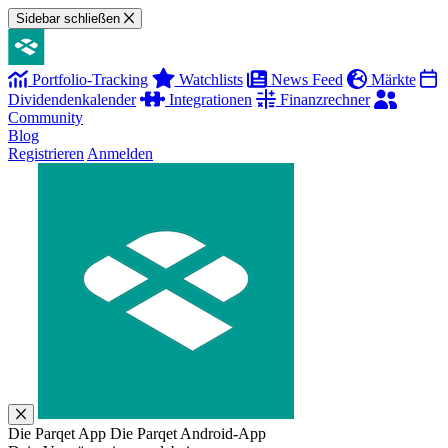
Sidebar schließen
Portfolio-Tracking
Watchlists
News Feed
Märkte
Dividendenkalender
Integrationen
Finanzrechner
Community
Blog
Registrieren
Anmelden
Die Parqet App
Die Parqet Android-App