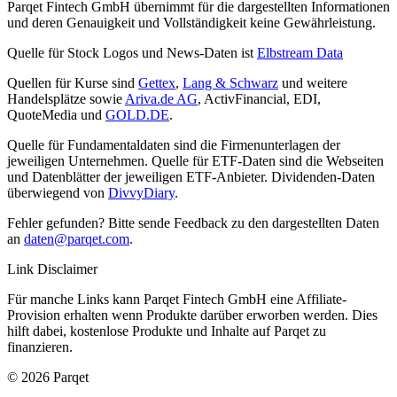
Parqet Fintech GmbH übernimmt für die dargestellten Informationen
und deren Genauigkeit und Vollständigkeit keine Gewährleistung.
Quelle für Stock Logos und News-Daten ist
Elbstream Data
Quellen für Kurse sind
Gettex
,
Lang & Schwarz
und weitere
Handelsplätze sowie
Ariva.de AG
, ActivFinancial, EDI,
QuoteMedia und
GOLD.DE
.
Quelle für Fundamentaldaten sind die Firmenunterlagen der
jeweiligen Unternehmen. Quelle für ETF-Daten sind die Webseiten
und Datenblätter der jeweiligen ETF-Anbieter. Dividenden-Daten
überwiegend von
DivvyDiary
.
Fehler gefunden? Bitte sende Feedback zu den dargestellten Daten
an
daten@parqet.com
.
Link Disclaimer
Für manche Links kann Parqet Fintech GmbH eine Affiliate-
Provision erhalten wenn Produkte darüber erworben werden. Dies
hilft dabei, kostenlose Produkte und Inhalte auf Parqet zu
finanzieren.
© 2026 Parqet