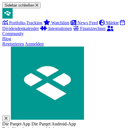
Sidebar schließen
Portfolio-Tracking
Watchlists
News Feed
Märkte
Dividendenkalender
Integrationen
Finanzrechner
Community
Blog
Registrieren
Anmelden
Die Parqet App
Die Parqet Android-App