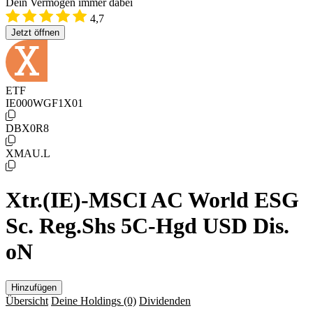
Dein Vermögen immer dabei
4,7
Jetzt öffnen
ETF
IE000WGF1X01
DBX0R8
XMAU.L
Xtr.(IE)-MSCI AC World ESG
Sc. Reg.Shs 5C-Hgd USD Dis.
oN
Hinzufügen
Übersicht
Deine Holdings
(0)
Dividenden