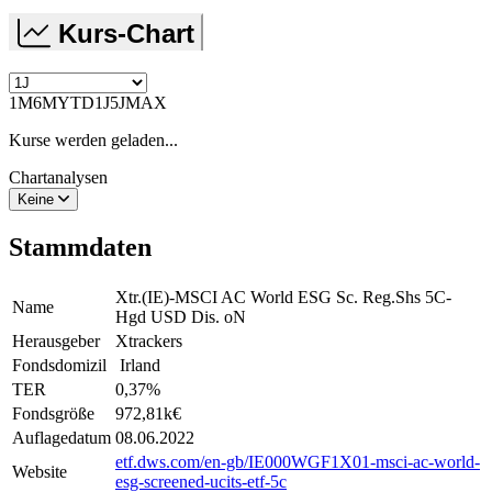
Kurs-Chart
1M
6M
YTD
1J
5J
MAX
Kurse werden geladen...
Chartanalysen
Keine
Stammdaten
Xtr.(IE)-MSCI AC World ESG Sc. Reg.Shs 5C-
Name
Hgd USD Dis. oN
Herausgeber
Xtrackers
Fondsdomizil
Irland
TER
0,37
%
Fondsgröße
972,81k
€
Auflagedatum
08.06.2022
etf.dws.com/en-gb/IE000WGF1X01-msci-ac-world-
Website
esg-screened-ucits-etf-5c